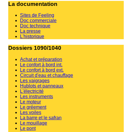
La documentation
Sites de Feeling
Doc commerciale
Doc technique
La presse
L'historique
Dossiers 1090/1040
Achat et préparation
Le confort à bord int.
Le confort à bord ext.
Circuit d'eau et chauffage
Les vaigrages
Hublots et panneaux
L'électricité
Les instruments
Le moteur
Le gréement
Les voiles
La barre et le safran
Le mouillage
Le pont