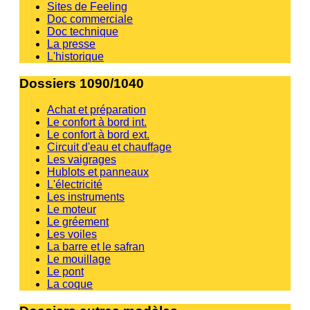
Sites de Feeling
Doc commerciale
Doc technique
La presse
L'historique
Dossiers 1090/1040
Achat et préparation
Le confort à bord int.
Le confort à bord ext.
Circuit d'eau et chauffage
Les vaigrages
Hublots et panneaux
L'électricité
Les instruments
Le moteur
Le gréement
Les voiles
La barre et le safran
Le mouillage
Le pont
La coque