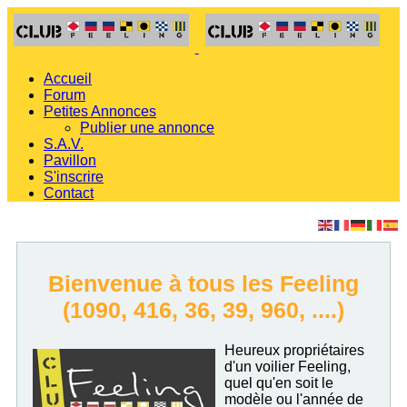
Accueil
Forum
Petites Annonces
Publier une annonce
S.A.V.
Pavillon
S'inscrire
Contact
Bienvenue à tous les Feeling
(1090, 416, 36, 39, 960, ....)
Heureux propriétaires
d'un voilier Feeling,
quel qu'en soit le
modèle ou l'année de