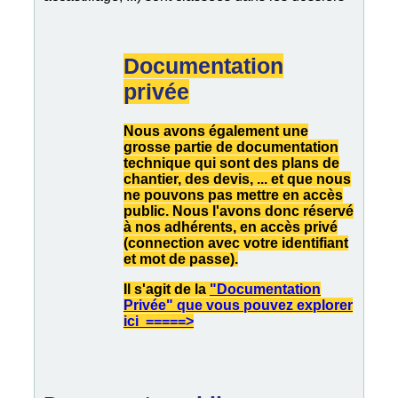
Documentation
privée
Nous avons également une
grosse partie de documentation
technique qui sont des plans de
chantier, des devis, ... et que nous
ne pouvons pas mettre en accès
public. Nous l'avons donc réservé
à nos adhérents, en accès privé
(connection avec votre identifiant
et mot de passe).
Il s'agit de la
"Documentation
Privée" que vous pouvez explorer
ici
=====>