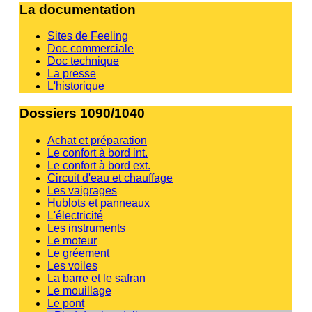
La documentation
Sites de Feeling
Doc commerciale
Doc technique
La presse
L'historique
Dossiers 1090/1040
Achat et préparation
Le confort à bord int.
Le confort à bord ext.
Circuit d'eau et chauffage
Les vaigrages
Hublots et panneaux
L'électricité
Les instruments
Le moteur
Le gréement
Les voiles
La barre et le safran
Le mouillage
Le pont