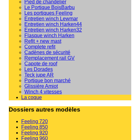
Pied de chandelier
Le Portique BoisBarbu
Les portiques Feeling
Entretien winch Lewmar
Entretien winch Harken44
Entretien winch Harken32
Flasque winch Harken
Refit + new mast
Complete refit
Cadènes de sécurité
Remplacement rail GV
Capote de roof
Les Dorades
Teck jupe AR
Portique bon marché
Glissière Amiot
Winch 4 vitesses
La coque
Dossiers autres modèles
Feeling 720
Feeling 850
Feeling 920
Feeling 960