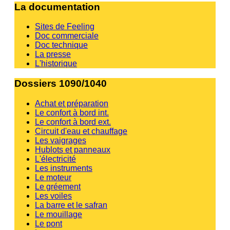
La documentation
Sites de Feeling
Doc commerciale
Doc technique
La presse
L'historique
Dossiers 1090/1040
Achat et préparation
Le confort à bord int.
Le confort à bord ext.
Circuit d'eau et chauffage
Les vaigrages
Hublots et panneaux
L'électricité
Les instruments
Le moteur
Le gréement
Les voiles
La barre et le safran
Le mouillage
Le pont