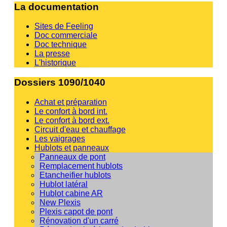
La documentation
Sites de Feeling
Doc commerciale
Doc technique
La presse
L'historique
Dossiers 1090/1040
Achat et préparation
Le confort à bord int.
Le confort à bord ext.
Circuit d'eau et chauffage
Les vaigrages
Hublots et panneaux
Panneaux de pont
Remplacement hublots
Etancheifier hublots
Hublot latéral
Hublot cabine AR
New Plexis
Plexis capot de pont
Rénovation d'un carré