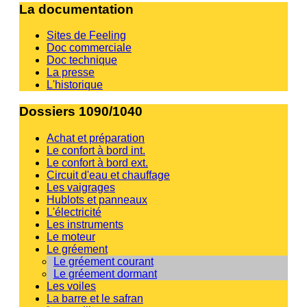
La documentation
Sites de Feeling
Doc commerciale
Doc technique
La presse
L'historique
Dossiers 1090/1040
Achat et préparation
Le confort à bord int.
Le confort à bord ext.
Circuit d'eau et chauffage
Les vaigrages
Hublots et panneaux
L'électricité
Les instruments
Le moteur
Le gréement
Le gréement courant
Le gréement dormant
Les voiles
La barre et le safran