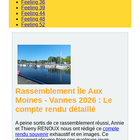
Feeling 36
Feeling 39
Feeling 44
Feeling 48
Feeling 52
Rassemblement Île Aux
Moines - Vannes 2026 : Le
compte rendu détaillé
A peine sortis de ce rassemblement réussi, Annie
et Thierry RENOUX nous ont rédigé ce
compte
rendu souvenir
exhaustif et en images. Ce
document résume bien ces quelques jours