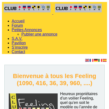
Accueil
Forum
Petites Annonces
Publier une annonce
S.A.V.
Pavillon
S'inscrire
Contact
Bienvenue à tous les Feeling
(1090, 416, 36, 39, 960, ....)
Heureux propriétaires
d'un voilier Feeling,
quel qu'en soit le
modèle ou l'année de