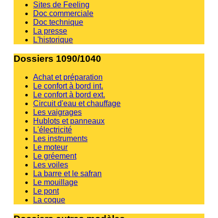
Sites de Feeling
Doc commerciale
Doc technique
La presse
L'historique
Dossiers 1090/1040
Achat et préparation
Le confort à bord int.
Le confort à bord ext.
Circuit d'eau et chauffage
Les vaigrages
Hublots et panneaux
L'électricité
Les instruments
Le moteur
Le gréement
Les voiles
La barre et le safran
Le mouillage
Le pont
La coque