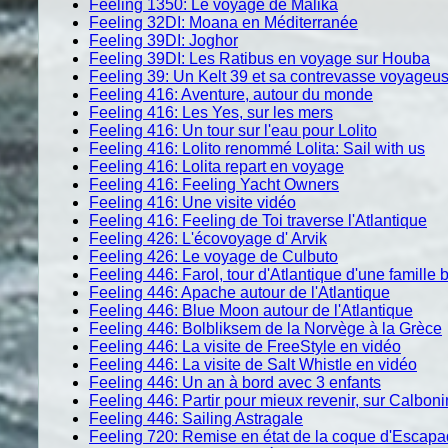
Feeling 1350: Le voyage de Malika
Feeling 32DI: Moana en Méditerranée
Feeling 39DI: Joghor
Feeling 39DI: Les Ratibus en voyage sur Houba
Feeling 39: Un Kelt 39 et sa contrevasse voyageu
Feeling 416: Aventure, autour du monde
Feeling 416: Les Yes, sur les mers
Feeling 416: Un tour sur l'eau pour Lolito
Feeling 416: Lolito renommé Lolita: Sail with us
Feeling 416: Lolita repart en voyage
Feeling 416: Feeling Yacht Owners
Feeling 416: Une visite vidéo
Feeling 416: Feeling de Toi traverse l'Atlantique
Feeling 426: L'écovoyage d' Arvik
Feeling 426: Le voyage de Culbuto
Feeling 446: Farol, tour d'Atlantique d'une famille 
Feeling 446: Apache autour de l'Atlantique
Feeling 446: Blue Moon autour de l'Atlantique
Feeling 446: Bolbliksem de la Norvège à la Grèce
Feeling 446: La visite de FreeStyle en vidéo
Feeling 446: La visite de Salt Whistle en vidéo
Feeling 446: Un an à bord avec 3 enfants
Feeling 446: Partir pour mieux revenir, sur Calbon
Feeling 446: Sailing Astragale
Feeling 720: Remise en état d
e la coque d'Escap