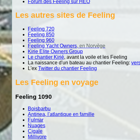
Forum des Feeling sur HEO
Les autres sites de Feeling
Feeling 720
Feeling 850
Feeling 960
Feeling Yacht Owners
, en Norvège
Kirie Elite Owners Group
Le chantier Kirié
, avant la voile et les Feeling
La naissance d'un bateau au chantier Feeling:
ver
L'ex
Twitter du chantier Feeling
Les Feeling en voyage
Feeling 1090
Boisbarbu
Antinea, l'atlantique en famille
Fulmar
Nuages
Cigale
Millivore