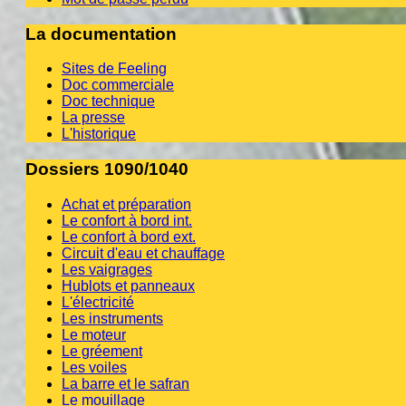
La documentation
Sites de Feeling
Doc commerciale
Doc technique
La presse
L'historique
Dossiers 1090/1040
Achat et préparation
Le confort à bord int.
Le confort à bord ext.
Circuit d'eau et chauffage
Les vaigrages
Hublots et panneaux
L'électricité
Les instruments
Le moteur
Le gréement
Les voiles
La barre et le safran
Le mouillage