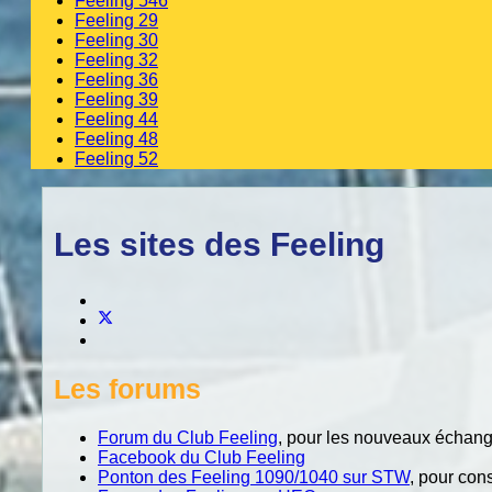
Feeling 546
Feeling 29
Feeling 30
Feeling 32
Feeling 36
Feeling 39
Feeling 44
Feeling 48
Feeling 52
Les sites des Feeling
Les forums
Forum du Club Feeling
, pour les nouveaux échang
Facebook du Club Feeling
Ponton des Feeling 1090/1040 sur STW
, pour con