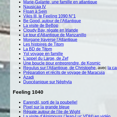
Marie-Galante, une famille en atlantique
Nausicaa IV
Floan à Sein
Vikis III, le Feeling 1090 N°1
Be Good, autour de l'Atlantique
La visite de BeBop
Cloudy Bay, régate en Irlande
Le tour d'Atlantique de Manzanillo
Morgane traverse l'Atlantique
Les histoires de Titom
La BD de Titom
Yol voyage en famille
L'appel du Large, de Zef
Une boucle pour entreprendre, de Kosmic
Regulus sur l'Atlantique, de Christophe
, avec
la ca
Préparation et récits de voyage de Maracuja
Azadi
Duocéanique sur Néphyla
Feeling 1040
Earendil, sorti de la poubelle!
Pixel sur la grande bleue
Régate autour de l'ile de Wight
La visite d'Algimouss (Jean-Luc VDH) en vidéo