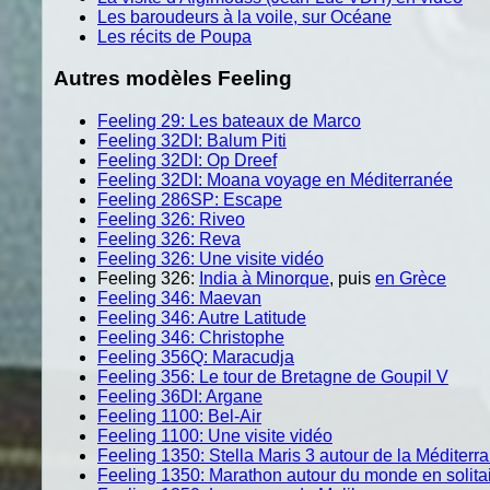
Les baroudeurs à la voile, sur Océane
Les récits de Poupa
Autres modèles Feeling
Feeling 29: Les bateaux de Marco
Feeling 32DI: Balum Piti
Feeling 32DI: Op Dreef
Feeling 32DI: Moana voyage en Méditerranée
Feeling 286SP: Escape
Feeling 326: Riveo
Feeling 326: Reva
Feeling 326: Une visite vidéo
Feeling 326:
India à Minorque
, puis
en Grèce
Feeling 346: Maevan
Feeling 346: Autre Latitude
Feeling 346: Christophe
Feeling 356Q: Maracudja
Feeling 356: Le tour de Bretagne de Goupil V
Feeling 36DI: Argane
Feeling 1100: Bel-Air
Feeling 1100: Une visite vidéo
Feeling 1350: Stella Maris 3 autour de la Méditerr
Feeling 1350: Marathon autour du monde en solita