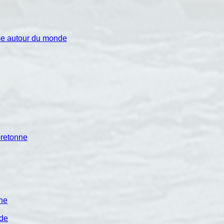
se autour du monde
bretonne
ine
ade