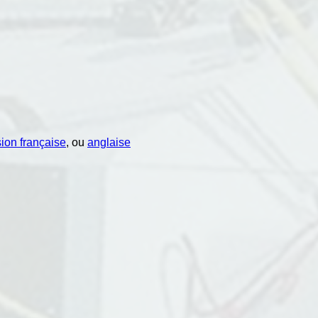
sion française
, ou
anglaise