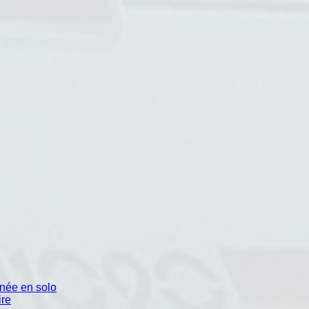
anée en solo
ire