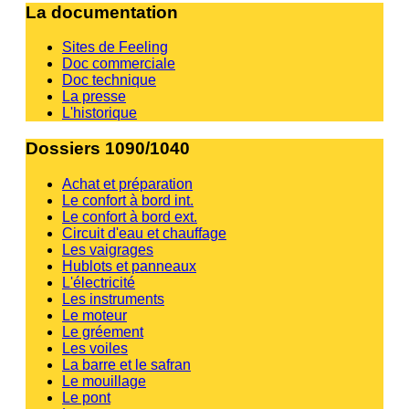
La documentation
Sites de Feeling
Doc commerciale
Doc technique
La presse
L'historique
Dossiers 1090/1040
Achat et préparation
Le confort à bord int.
Le confort à bord ext.
Circuit d'eau et chauffage
Les vaigrages
Hublots et panneaux
L'électricité
Les instruments
Le moteur
Le gréement
Les voiles
La barre et le safran
Le mouillage
Le pont