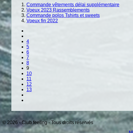
Commande vêtements délai supplémentaire
Voeux 2023 Rassemblements
Commande polos Tshirts et sweets
Voeux fin 2022
4
5
6
7
8
9
10
11
12
13
© 2026 - Club feeling - Tous droits réservés
M