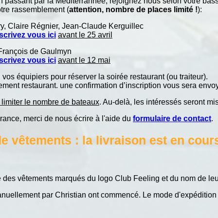
n passant par la Méditerrannée, rejoignez nous selon votre bas
otre rassemblement (
attention, nombre de places limité !
):
ry, Claire Régnier, Jean-Claude Kerguillec
scrivez vous ici
avant le 25 avril
 François de Gaulmyn
scrivez vous ici
avant le 12 mai
os équipiers pour réserver la soirée restaurant (ou traiteur).
ement restaurant. une confirmation d’inscription vous sera env
limiter le nombre de bateaux
. Au-delà, les intéressés seront mis
ance, merci de nous écrire à l'aide du
formulaire de contact
.
vêtements : la livraison est en cours
des vêtements marqués du logo Club Feeling et du nom de leur b
manuellement par Christian ont commencé. Le mode d'expédition