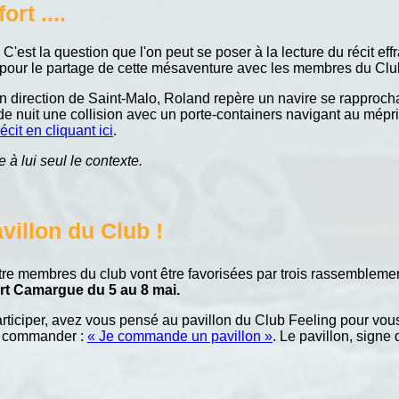
rt ....
? C'est la question que l'on peut se poser à la lecture du récit
ur le partage de cette mésaventure avec les membres du Clu
en direction de Saint-Malo, Roland repère un navire se rapprochan
de nuit une collision avec un porte-containers navigant au mépr
récit en cliquant ici
.
 à lui seul le contexte.
avillon du Club !
tre membres du club vont être favorisées par trois rassembleme
ort Camargue du 5 au 8 mai.
ticiper, avez vous pensé au pavillon du Club Feeling pour vous 
e commander :
« Je commande un pavillon »
. Le pavillon, sign