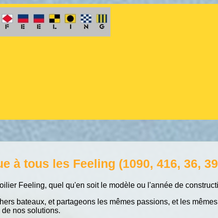
 à tous les Feeling (1090, 416, 36, 39, 
oilier Feeling, quel qu'en soit le modèle ou l'année de construc
ers bateaux, et partageons les mêmes passions, et les mêmes p
 de nos solutions.