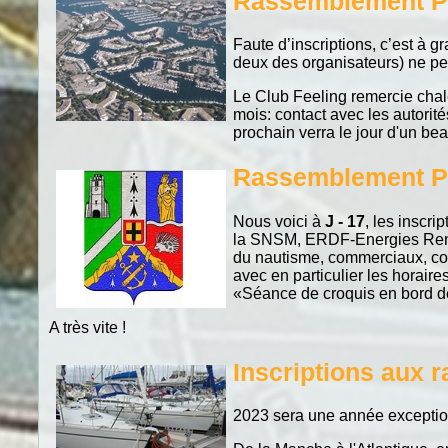
Rassemblement P
Faute d’inscriptions, c’est à
deux des organisateurs) ne per
Le Club Feeling remercie chale
mois: contact avec les autorité
prochain verra le jour d'un b
Rassemblement Po
Nous voici à
J - 17
, les inscri
la SNSM, ERDF-Energies Renouv
du nautisme, commerciaux, com
avec en particulier les horair
«Séance de croquis en bord d
A très vite !
Inscriptions aux
2023 sera une année exception