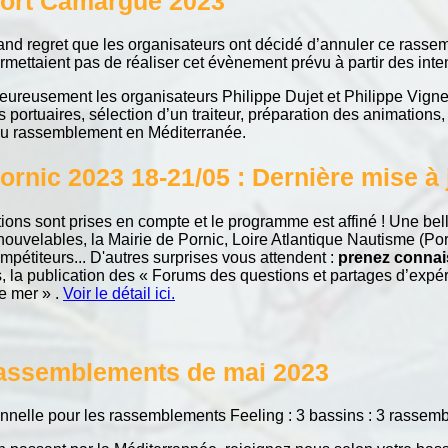
ort Camargue 2023
 grand regret que les organisateurs ont décidé d’annuler ce ras
mettaient pas de réaliser cet évènement prévu à partir des intent
ureusement les organisateurs Philippe Dujet et Philippe Vigneau
s portuaires, sélection d’un traiteur, préparation des animations,
eau rassemblement en Méditerranée.
rnic 2023 18-21/05 : Dernière mise 
ptions sont prises en compte et le programme est affiné ! Une bel
elables, la Mairie de Pornic, Loire Atlantique Nautisme (Port
pétiteurs... D'autres surprises vous attendent :
prenez connai
es, la publication des « Forums des questions et partages d’expér
e mer » .
Voir le détail ici.
 rassemblements de mai 2023
nelle pour les rassemblements Feeling : 3 bassins : 3 rassem