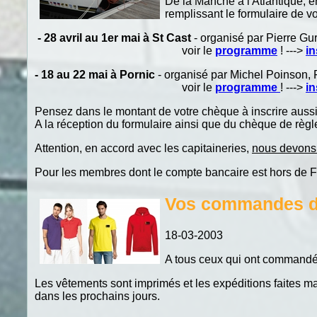
De la Manche à l'Atlantique, e
remplissant le formulaire de v
- 28 avril au 1er mai à St Cast
- organisé par Pierre Gu
voir le
programme
! --->
in
- 18 au 22 mai à Pornic
- organisé par Michel Poinson,
voir le
programme
! --->
in
Pensez dans le montant de votre chèque à inscrire aussi v
A la réception du formulaire ainsi que du chèque de règl
Attention, en accord avec les capitaineries,
nous devons 
Pour les membres dont le compte bancaire est hors de Fr
Vos commandes de 
18-03-2003
A tous ceux qui ont commandé 
Les vêtements sont imprimés et les expéditions faites 
dans les prochains jours.