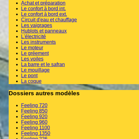
Achat et préparation
Le confort à bord int.
Le confort à bord ext.
Circuit d'eau et chauffage
Les vaigrages
Hublots et panneaux
L'électricité
Les instruments
Le moteur
Le gréement
Les voiles
La barre et le safran
Le mouillage
Le pont
La coque
Dossiers autres modèles
Feeling 720
Feeling 850
Feeling 920
Feeling 960
Feeling 1100
Feeling 1350
Feeling 226