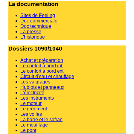
La documentation
Sites de Feeling
Doc commerciale
Doc technique
La presse
L'historique
Dossiers 1090/1040
Achat et préparation
Le confort à bord int.
Le confort à bord ext.
Circuit d'eau et chauffage
Les vaigrages
Hublots et panneaux
L'électricité
Les instruments
Le moteur
Le gréement
Les voiles
La barre et le safran
Le mouillage
Le pont