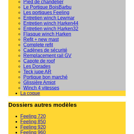
Pied de chandelier
Le Portique BoisBarbu
Les portiques Feeling
Entretien winch Lewmar
Entretien winch Harken44
Entretien winch Harken32
Flasque winch Harken
Refit + new mast
Complete refit
Cadènes de sécurité
Remplacement rail GV
Capote de roof
Les Dorades
Teck jupe AR
Portique bon marché
Glissière Amiot
Winch 4 vitesses
La coque
Dossiers autres modèles
Feeling 720
Feeling 850
Feeling 920
Feeling 960