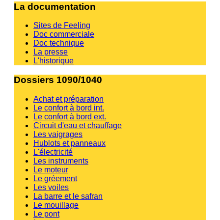
La documentation
Sites de Feeling
Doc commerciale
Doc technique
La presse
L'historique
Dossiers 1090/1040
Achat et préparation
Le confort à bord int.
Le confort à bord ext.
Circuit d'eau et chauffage
Les vaigrages
Hublots et panneaux
L'électricité
Les instruments
Le moteur
Le gréement
Les voiles
La barre et le safran
Le mouillage
Le pont