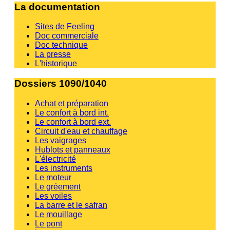
La documentation
Sites de Feeling
Doc commerciale
Doc technique
La presse
L'historique
Dossiers 1090/1040
Achat et préparation
Le confort à bord int.
Le confort à bord ext.
Circuit d'eau et chauffage
Les vaigrages
Hublots et panneaux
L'électricité
Les instruments
Le moteur
Le gréement
Les voiles
La barre et le safran
Le mouillage
Le pont