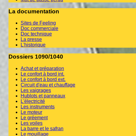
La documentation
Sites de Feeling
Doc commerciale
Doc technique
La presse
L'historique
Dossiers 1090/1040
Achat et préparation
Le confort à bord int.
Le confort à bord ext.
Circuit d'eau et chauffage
Les vaigrages
Hublots et panneaux
L'électricité
Les instruments
Le moteur
Le gréement
Les voiles
La barre et le safran
Le mouillage