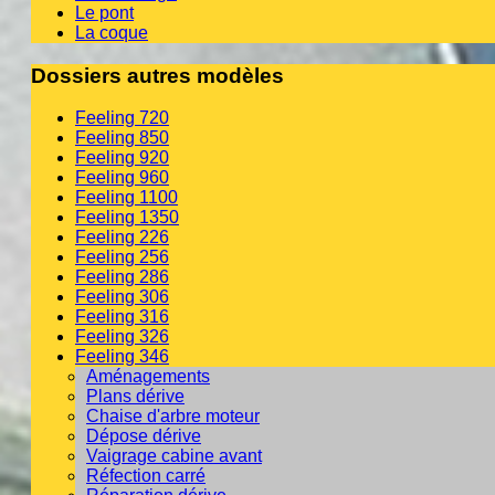
Le pont
La coque
Dossiers autres modèles
Feeling 720
Feeling 850
Feeling 920
Feeling 960
Feeling 1100
Feeling 1350
Feeling 226
Feeling 256
Feeling 286
Feeling 306
Feeling 316
Feeling 326
Feeling 346
Aménagements
Plans dérive
Chaise d'arbre moteur
Dépose dérive
Vaigrage cabine avant
Réfection carré