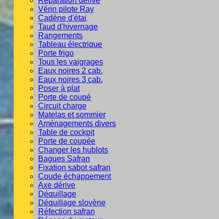
Réparation dérive
Vérin pilote Ray
Cadène d'étai
Taud d'hivernage
Rangements
Tableau électrique
Porte frigo
Tous les vaigrages
Eaux noires 2 cab.
Eaux noires 3 cab.
Poser à plat
Porte de coupé
Circuit charge
Matelas et sommier
Aménagements divers
Table de cockpit
Porte de coupée
Changer les hublots
Bagues Safran
Fixation sabot safran
Coude échappement
Axe dérive
Déquillage
Déquillage slovène
Réfection safran