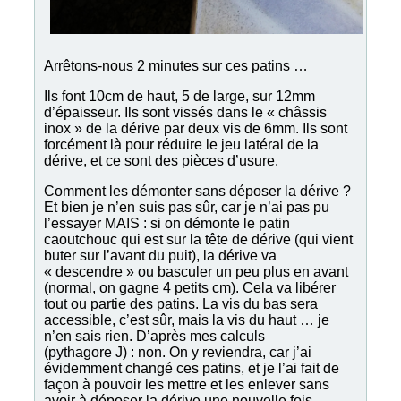
Arrêtons-nous 2 minutes sur ces patins …
Ils font 10cm de haut, 5 de large, sur 12mm
d’épaisseur. Ils sont vissés dans le « châssis
inox » de la dérive par deux vis de 6mm. Ils sont
forcément là pour réduire le jeu latéral de la
dérive, et ce sont des pièces d’usure.
Comment les démonter sans déposer la dérive ?
Et bien je n’en suis pas sûr, car je n’ai pas pu
l’essayer MAIS : si on démonte le patin
caoutchouc qui est sur la tête de dérive (qui vient
buter sur l’avant du puit), la dérive va
« descendre » ou basculer un peu plus en avant
(normal, on gagne 4 petits cm). Cela va libérer
tout ou partie des patins. La vis du bas sera
accessible, c’est sûr, mais la vis du haut … je
n’en sais rien. D’après mes calculs
(pythagore J) : non. On y reviendra, car j’ai
évidemment changé ces patins, et je l’ai fait de
façon à pouvoir les mettre et les enlever sans
avoir à déposer la dérive une nouvelle fois.