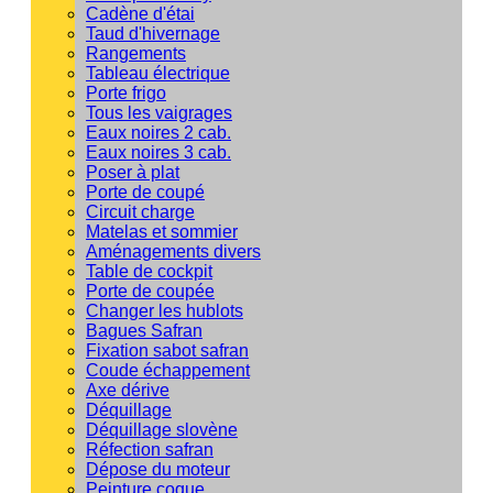
Cadène d'étai
Taud d'hivernage
Rangements
Tableau électrique
Porte frigo
Tous les vaigrages
Eaux noires 2 cab.
Eaux noires 3 cab.
Poser à plat
Porte de coupé
Circuit charge
Matelas et sommier
Aménagements divers
Table de cockpit
Porte de coupée
Changer les hublots
Bagues Safran
Fixation sabot safran
Coude échappement
Axe dérive
Déquillage
Déquillage slovène
Réfection safran
Dépose du moteur
Peinture coque