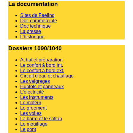
La documentation
Sites de Feeling
Doc commerciale
Doc technique
La presse
L'historique
Dossiers 1090/1040
Achat et préparation
Le confort à bord int.
Le confort à bord ext.
Circuit d'eau et chauffage
Les vaigrages
Hublots et panneaux
L'électricité
Les instruments
Le moteur
Le gréement
Les voiles
La barre et le safran
Le mouillage
Le pont