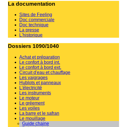
La documentation
Sites de Feeling
Doc commerciale
Doc technique
La presse
L'historique
Dossiers 1090/1040
Achat et préparation
Le confort à bord int.
Le confort à bord ext.
Circuit d'eau et chauffage
Les vaigrages
Hublots et panneaux
L'électricité
Les instruments
Le moteur
Le gréement
Les voiles
La barre et le safran
Le mouillage
Guide chaine