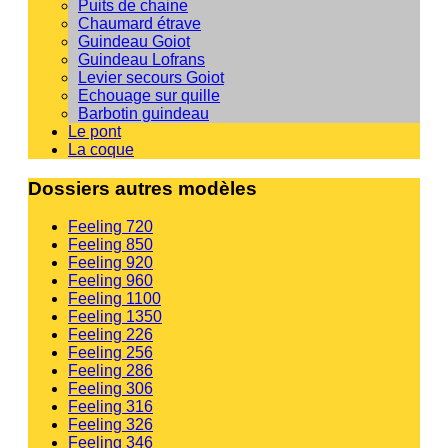
Puits de chaine
Chaumard étrave
Guindeau Goiot
Guindeau Lofrans
Levier secours Goiot
Echouage sur quille
Barbotin guindeau
Le pont
La coque
Dossiers autres modèles
Feeling 720
Feeling 850
Feeling 920
Feeling 960
Feeling 1100
Feeling 1350
Feeling 226
Feeling 256
Feeling 286
Feeling 306
Feeling 316
Feeling 326
Feeling 346