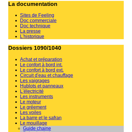
La documentation
Sites de Feeling
Doc commerciale
Doc technique
La presse
L'historique
Dossiers 1090/1040
Achat et préparation
Le confort à bord int.
Le confort à bord ext.
Circuit d'eau et chauffage
Les vaigrages
Hublots et panneaux
L'électricité
Les instruments
Le moteur
Le gréement
Les voiles
La barre et le safran
Le mouillage
Guide chaine