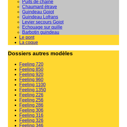
Puits de chaine
Chaumard étrave
Guindeau Goiot
Guindeau Lofrans
Levier secours Goiot
Echouage sur quille
Barbotin guindeau
Le pont
La coque
Dossiers autres modèles
Feeling 720
Feeling 850
Feeling 920
Feeling 960
Feeling 1100
Feeling 1350
Feeling 226
Feeling 256
Feeling 286
Feeling 306
Feeling 316
Feeling 326
Feeling 346