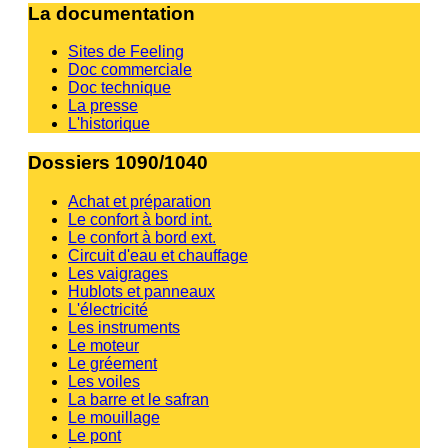
La documentation
Sites de Feeling
Doc commerciale
Doc technique
La presse
L'historique
Dossiers 1090/1040
Achat et préparation
Le confort à bord int.
Le confort à bord ext.
Circuit d'eau et chauffage
Les vaigrages
Hublots et panneaux
L'électricité
Les instruments
Le moteur
Le gréement
Les voiles
La barre et le safran
Le mouillage
Le pont