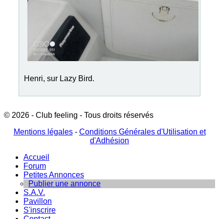
Henri, sur Lazy Bird.
© 2026 - Club feeling - Tous droits réservés
Mentions légales
-
Conditions Générales d'Utilisation et
d'Adhésion
Accueil
Forum
Petites Annonces
Publier une annonce
S.A.V.
Pavillon
S'inscrire
Contact