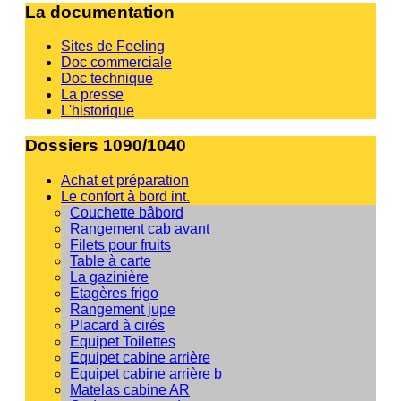
La documentation
Sites de Feeling
Doc commerciale
Doc technique
La presse
L'historique
Dossiers 1090/1040
Achat et préparation
Le confort à bord int.
Couchette bâbord
Rangement cab avant
Filets pour fruits
Table à carte
La gazinière
Etagères frigo
Rangement jupe
Placard à cirés
Equipet Toilettes
Equipet cabine arrière
Equipet cabine arrière b
Matelas cabine AR