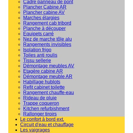
Cadre panneau de pont
Plancher Cabine AR
Plancher cabine AV
Marches élargies
Rangement cab tribord
Planche à découper
Equipets carré
Nez de marche tôle alu
Rangements invisibles
Isolation frigo
Toiles anti roulis
Tissu sellerie
Démontage meubles AV
Etagère cabine AR
Démontage meuble AR
Habillage hublots
Refit cabinet toilette
Rangement chauffe-eau
Rideau de pluie
Trappe coqueron
Kitchen refurbishment
Rallonger tiroirs
Le confort à bord ext.
Circuit d'eau et chauffage
Les vaigrages