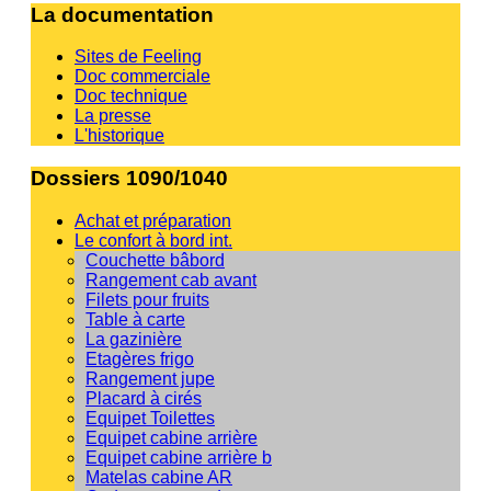
La documentation
Sites de Feeling
Doc commerciale
Doc technique
La presse
L'historique
Dossiers 1090/1040
Achat et préparation
Le confort à bord int.
Couchette bâbord
Rangement cab avant
Filets pour fruits
Table à carte
La gazinière
Etagères frigo
Rangement jupe
Placard à cirés
Equipet Toilettes
Equipet cabine arrière
Equipet cabine arrière b
Matelas cabine AR