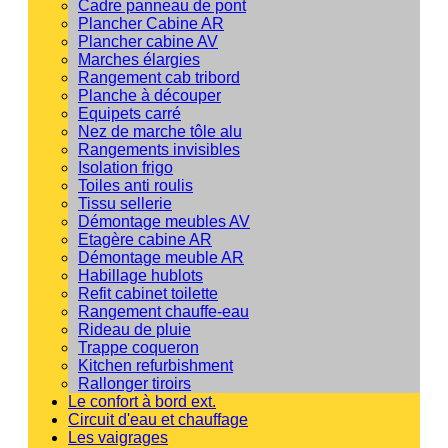
Cadre panneau de pont
Plancher Cabine AR
Plancher cabine AV
Marches élargies
Rangement cab tribord
Planche à découper
Equipets carré
Nez de marche tôle alu
Rangements invisibles
Isolation frigo
Toiles anti roulis
Tissu sellerie
Démontage meubles AV
Etagère cabine AR
Démontage meuble AR
Habillage hublots
Refit cabinet toilette
Rangement chauffe-eau
Rideau de pluie
Trappe coqueron
Kitchen refurbishment
Rallonger tiroirs
Le confort à bord ext.
Circuit d'eau et chauffage
Les vaigrages