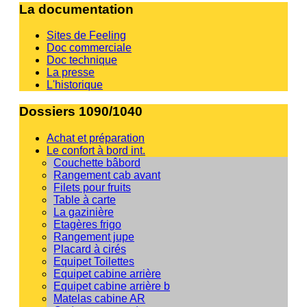
La documentation
Sites de Feeling
Doc commerciale
Doc technique
La presse
L'historique
Dossiers 1090/1040
Achat et préparation
Le confort à bord int.
Couchette bâbord
Rangement cab avant
Filets pour fruits
Table à carte
La gazinière
Etagères frigo
Rangement jupe
Placard à cirés
Equipet Toilettes
Equipet cabine arrière
Equipet cabine arrière b
Matelas cabine AR