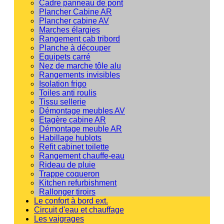
Cadre panneau de pont
Plancher Cabine AR
Plancher cabine AV
Marches élargies
Rangement cab tribord
Planche à découper
Equipets carré
Nez de marche tôle alu
Rangements invisibles
Isolation frigo
Toiles anti roulis
Tissu sellerie
Démontage meubles AV
Etagère cabine AR
Démontage meuble AR
Habillage hublots
Refit cabinet toilette
Rangement chauffe-eau
Rideau de pluie
Trappe coqueron
Kitchen refurbishment
Rallonger tiroirs
Le confort à bord ext.
Circuit d'eau et chauffage
Les vaigrages