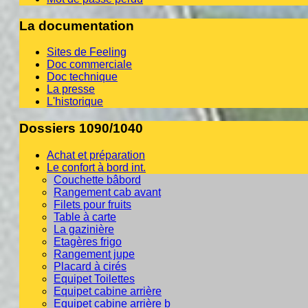
La documentation
Sites de Feeling
Doc commerciale
Doc technique
La presse
L'historique
Dossiers 1090/1040
Achat et préparation
Le confort à bord int.
Couchette bâbord
Rangement cab avant
Filets pour fruits
Table à carte
La gazinière
Etagères frigo
Rangement jupe
Placard à cirés
Equipet Toilettes
Equipet cabine arrière
Equipet cabine arrière b