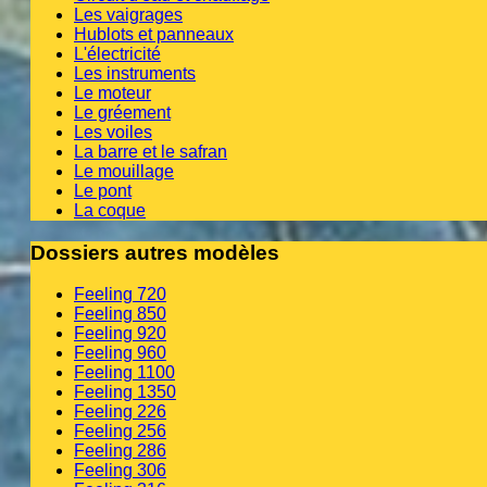
Les vaigrages
Hublots et panneaux
L'électricité
Les instruments
Le moteur
Le gréement
Les voiles
La barre et le safran
Le mouillage
Le pont
La coque
Dossiers autres modèles
Feeling 720
Feeling 850
Feeling 920
Feeling 960
Feeling 1100
Feeling 1350
Feeling 226
Feeling 256
Feeling 286
Feeling 306