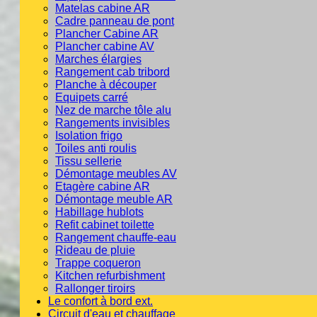
Matelas cabine AR
Cadre panneau de pont
Plancher Cabine AR
Plancher cabine AV
Marches élargies
Rangement cab tribord
Planche à découper
Equipets carré
Nez de marche tôle alu
Rangements invisibles
Isolation frigo
Toiles anti roulis
Tissu sellerie
Démontage meubles AV
Etagère cabine AR
Démontage meuble AR
Habillage hublots
Refit cabinet toilette
Rangement chauffe-eau
Rideau de pluie
Trappe coqueron
Kitchen refurbishment
Rallonger tiroirs
Le confort à bord ext.
Circuit d'eau et chauffage