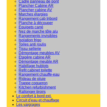
Cadre panneau de pont
Plancher Cabine AR
Plancher cabine AV
Marches élargies
Rangement cab tribord
Planche à découper
Equipets carré
Nez de marche tôle alu
Rangements invisibles
Isolation frigo
Toiles anti roulis
Tissu sellerie
Démontage meubles AV
Etagère cabine AR
Démontage meuble AR
Habillage hublots
Refit cabinet toilette
Rangement chauffe-eau
Rideau de pluie
Trappe coqueron
Kitchen refurbishment
Rallonger tiroirs
Le confort à bord ext.
Circuit d'eau et chauffage
Les vaigrages