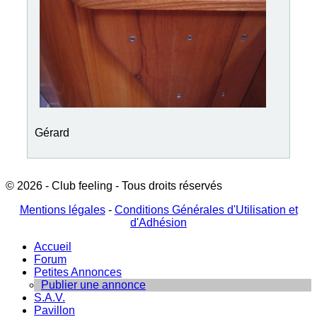
Gérard
© 2026 - Club feeling - Tous droits réservés
Mentions légales
-
Conditions Générales d'Utilisation et
d'Adhésion
Accueil
Forum
Petites Annonces
Publier une annonce
S.A.V.
Pavillon