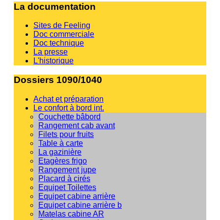
La documentation
Sites de Feeling
Doc commerciale
Doc technique
La presse
L'historique
Dossiers 1090/1040
Achat et préparation
Le confort à bord int.
Couchette bâbord
Rangement cab avant
Filets pour fruits
Table à carte
La gazinière
Etagères frigo
Rangement jupe
Placard à cirés
Equipet Toilettes
Equipet cabine arrière
Equipet cabine arrière b
Matelas cabine AR