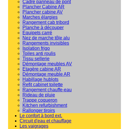
Cadre panneau de pont
Plancher Cabine AR
Plancher cabine AV
Marches élargies
Rangement cab tribord
Planche à découper
Equipets carré
Nez de marche tôle alu
Rangements invisibles
Isolation frigo
Toiles anti roulis
Tissu sellerie
Démontage meubles AV
Etagère cabine AR
Démontage meuble AR
Habillage hublots
Refit cabinet toilette
Rangement chauffe-eau
Rideau de pluie
Trappe coqueron
Kitchen refurbishment
Rallonger tiroirs
Le confort à bord ext.
Circuit d'eau et chauffage
Les vaigrages