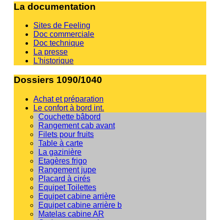
La documentation
Sites de Feeling
Doc commerciale
Doc technique
La presse
L'historique
Dossiers 1090/1040
Achat et préparation
Le confort à bord int.
Couchette bâbord
Rangement cab avant
Filets pour fruits
Table à carte
La gazinière
Etagères frigo
Rangement jupe
Placard à cirés
Equipet Toilettes
Equipet cabine arrière
Equipet cabine arrière b
Matelas cabine AR