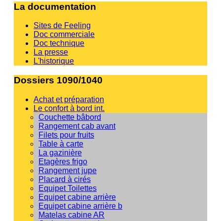
La documentation
Sites de Feeling
Doc commerciale
Doc technique
La presse
L'historique
Dossiers 1090/1040
Achat et préparation
Le confort à bord int.
Couchette bâbord
Rangement cab avant
Filets pour fruits
Table à carte
La gazinière
Etagères frigo
Rangement jupe
Placard à cirés
Equipet Toilettes
Equipet cabine arrière
Equipet cabine arrière b
Matelas cabine AR