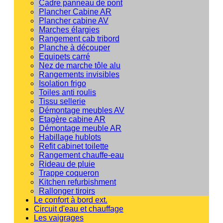
Cadre panneau de pont
Plancher Cabine AR
Plancher cabine AV
Marches élargies
Rangement cab tribord
Planche à découper
Equipets carré
Nez de marche tôle alu
Rangements invisibles
Isolation frigo
Toiles anti roulis
Tissu sellerie
Démontage meubles AV
Etagère cabine AR
Démontage meuble AR
Habillage hublots
Refit cabinet toilette
Rangement chauffe-eau
Rideau de pluie
Trappe coqueron
Kitchen refurbishment
Rallonger tiroirs
Le confort à bord ext.
Circuit d'eau et chauffage
Les vaigrages