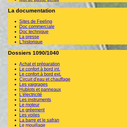
La documentation
Sites de Feeling
Doc commerciale
Doc technique
La presse
L'historique
Dossiers 1090/1040
Achat et préparation
Le confort à bord int.
Le confort à bord ext.
Circuit d'eau et chauffage
Les vaigrages
Hublots et panneaux
L'électricité
Les instruments
Le moteur
Le gréement
Les voiles
La barre et le safran
Le mouillage