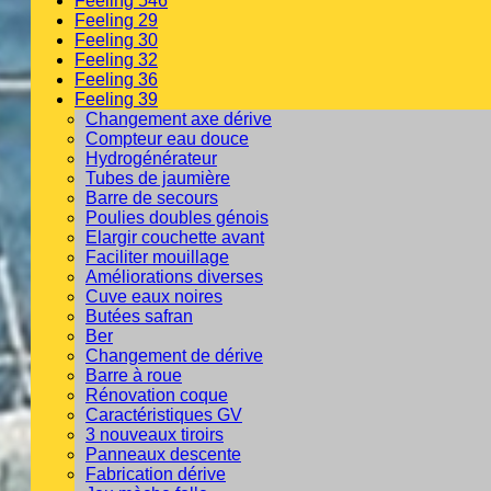
Feeling 546
Feeling 29
Feeling 30
Feeling 32
Feeling 36
Feeling 39
Changement axe dérive
Compteur eau douce
Hydrogénérateur
Tubes de jaumière
Barre de secours
Poulies doubles génois
Elargir couchette avant
Faciliter mouillage
Améliorations diverses
Cuve eaux noires
Butées safran
Ber
Changement de dérive
Barre à roue
Rénovation coque
Caractéristiques GV
3 nouveaux tiroirs
Panneaux descente
Fabrication dérive