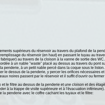
chements supérieurs du réservoir au travers du plafond de la pen
emplissage du réservoir (en haut) en passant le tuyau au traver
fabriquer) au travers de la cloison à la vanne de sortie des WC.
ccordée à un nable "waste" placé au dessus au travers du pont s
s la penderie, à un petit nable percé dans la coque sous le liston.
nter le dessus de la penderie, y percer les orifices nécessaires et
ux noires passent par le réservoir et il suffit d'ouvrir ou ferme
x et le filtre au dessus de la penderie et une cloison et des éta
 à la trappe de visite supérieure et à l'évacuation inférieure).
a penderie avec le coffre cachant les tuyaux et le filtre: