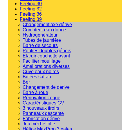
Feeling 30
Feeling 32
Feeling 36
Feeling 39
Changement axe dérive
Compteur eau douce
Hydrogénérateur
Tubes de jaumière
Barre de secours
Poulies doubles génois
Elargir couchette avant
Faciliter mouillage
Améliorations diverses
Cuve eaux noires
Butées safran
Ber
Changement de dérive
Barre à roue
Rénovation coque
Caractéristiques GV
3 nouveaux tiroirs
Panneaux descente
Fabrication dérive
Jeu mèche folle
Hélice MaxProp 3 pales