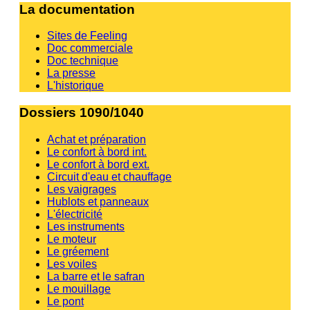
La documentation
Sites de Feeling
Doc commerciale
Doc technique
La presse
L'historique
Dossiers 1090/1040
Achat et préparation
Le confort à bord int.
Le confort à bord ext.
Circuit d'eau et chauffage
Les vaigrages
Hublots et panneaux
L'électricité
Les instruments
Le moteur
Le gréement
Les voiles
La barre et le safran
Le mouillage
Le pont