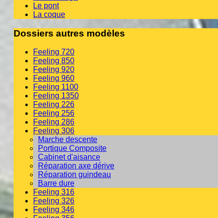
Le pont
La coque
Dossiers autres modèles
Feeling 720
Feeling 850
Feeling 920
Feeling 960
Feeling 1100
Feeling 1350
Feeling 226
Feeling 256
Feeling 286
Feeling 306
Marche descente
Portique Composite
Cabinet d'aisance
Réparation axe dérive
Réparation guindeau
Barre dure
Feeling 316
Feeling 326
Feeling 346