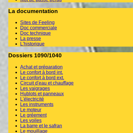
La documentation
Sites de Feeling
Doc commerciale
Doc technique
La presse
L'historique
Dossiers 1090/1040
Achat et préparation
Le confort à bord int.
Le confort à bord ext.
Circuit d'eau et chauffage
Les vaigrages
Hublots et panneaux
L'électricité
Les instruments
Le moteur
Le gréement
Les voiles
La barre et le safran
Le mouillage