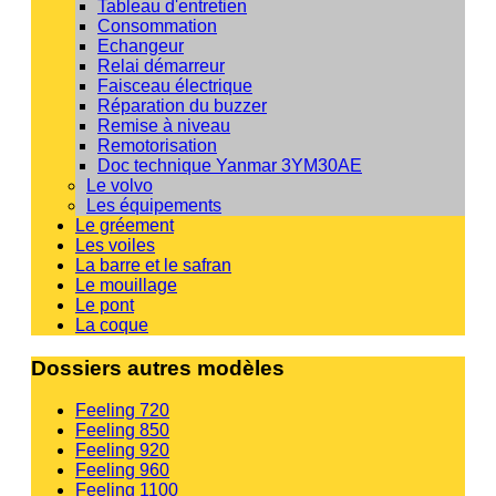
Tableau d'entretien
Consommation
Echangeur
Relai démarreur
Faisceau électrique
Réparation du buzzer
Remise à niveau
Remotorisation
Doc technique Yanmar 3YM30AE
Le volvo
Les équipements
Le gréement
Les voiles
La barre et le safran
Le mouillage
Le pont
La coque
Dossiers autres modèles
Feeling 720
Feeling 850
Feeling 920
Feeling 960
Feeling 1100