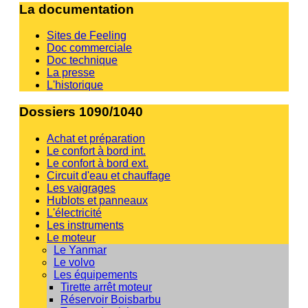
La documentation
Sites de Feeling
Doc commerciale
Doc technique
La presse
L'historique
Dossiers 1090/1040
Achat et préparation
Le confort à bord int.
Le confort à bord ext.
Circuit d'eau et chauffage
Les vaigrages
Hublots et panneaux
L'électricité
Les instruments
Le moteur
Le Yanmar
Le volvo
Les équipements
Tirette arrêt moteur
Réservoir Boisbarbu