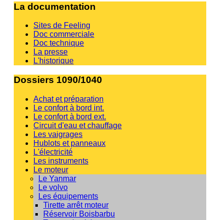
La documentation
Sites de Feeling
Doc commerciale
Doc technique
La presse
L'historique
Dossiers 1090/1040
Achat et préparation
Le confort à bord int.
Le confort à bord ext.
Circuit d'eau et chauffage
Les vaigrages
Hublots et panneaux
L'électricité
Les instruments
Le moteur
Le Yanmar
Le volvo
Les équipements
Tirette arrêt moteur
Réservoir Boisbarbu