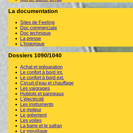
La documentation
Sites de Feeling
Doc commerciale
Doc technique
La presse
L'historique
Dossiers 1090/1040
Achat et préparation
Le confort à bord int.
Le confort à bord ext.
Circuit d'eau et chauffage
Les vaigrages
Hublots et panneaux
L'électricité
Les instruments
Le moteur
Le gréement
Les voiles
La barre et le safran
Le mouillage