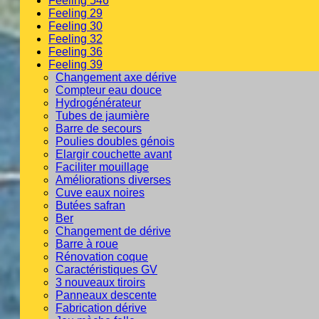
Feeling 546
Feeling 29
Feeling 30
Feeling 32
Feeling 36
Feeling 39
Changement axe dérive
Compteur eau douce
Hydrogénérateur
Tubes de jaumière
Barre de secours
Poulies doubles génois
Elargir couchette avant
Faciliter mouillage
Améliorations diverses
Cuve eaux noires
Butées safran
Ber
Changement de dérive
Barre à roue
Rénovation coque
Caractéristiques GV
3 nouveaux tiroirs
Panneaux descente
Fabrication dérive