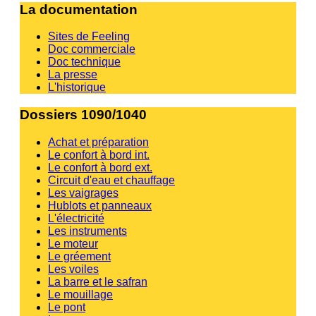
La documentation
Sites de Feeling
Doc commerciale
Doc technique
La presse
L'historique
Dossiers 1090/1040
Achat et préparation
Le confort à bord int.
Le confort à bord ext.
Circuit d'eau et chauffage
Les vaigrages
Hublots et panneaux
L'électricité
Les instruments
Le moteur
Le gréement
Les voiles
La barre et le safran
Le mouillage
Le pont