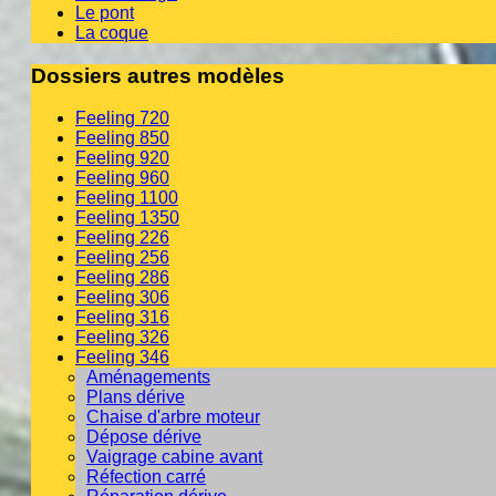
Le pont
La coque
Dossiers autres modèles
Feeling 720
Feeling 850
Feeling 920
Feeling 960
Feeling 1100
Feeling 1350
Feeling 226
Feeling 256
Feeling 286
Feeling 306
Feeling 316
Feeling 326
Feeling 346
Aménagements
Plans dérive
Chaise d'arbre moteur
Dépose dérive
Vaigrage cabine avant
Réfection carré