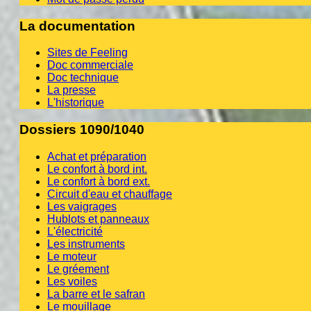
La documentation
Sites de Feeling
Doc commerciale
Doc technique
La presse
L'historique
Dossiers 1090/1040
Achat et préparation
Le confort à bord int.
Le confort à bord ext.
Circuit d'eau et chauffage
Les vaigrages
Hublots et panneaux
L'électricité
Les instruments
Le moteur
Le gréement
Les voiles
La barre et le safran
Le mouillage