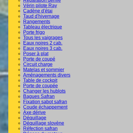
Réparation dérive
Vérin pilote Ray
Cadène d'étai
Taud d'hivernage
Rangements
Tableau électrique
Porte frigo
Tous les vaigrages
Eaux noires 2 cab.
Eaux noires 3 cab.
Poser à plat
Porte de coupé
Circuit charge
Matelas et sommier
Aménagements divers
Table de cockpit
Porte de coupée
Changer les hublots
Bagues Safran
Fixation sabot safran
Coude échappement
Axe dérive
Déquillage
Déquillage slovène
Réfection safran