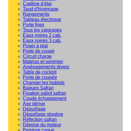
Cadène d'étai
Taud d'hivernage
Rangements
Tableau électrique
Porte frigo
Tous les vaigrages
Eaux noires 2 cab.
Eaux noires 3 cab.
Poser à plat
Porte de coupé
Circuit charge
Matelas et sommier
Aménagements divers
Table de cockpit
Porte de coupée
Changer les hublots
Bagues Safran
Fixation sabot safran
Coude échappement
Axe dérive
Déquillage
Déquillage slovène
Réfection safran
Dépose du moteur
Peinture coque