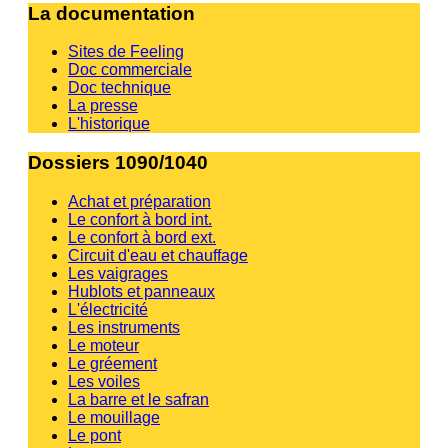
La documentation
Sites de Feeling
Doc commerciale
Doc technique
La presse
L'historique
Dossiers 1090/1040
Achat et préparation
Le confort à bord int.
Le confort à bord ext.
Circuit d'eau et chauffage
Les vaigrages
Hublots et panneaux
L'électricité
Les instruments
Le moteur
Le gréement
Les voiles
La barre et le safran
Le mouillage
Le pont