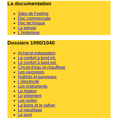
La documentation
Sites de Feeling
Doc commerciale
Doc technique
La presse
L'historique
Dossiers 1090/1040
Achat et préparation
Le confort à bord int.
Le confort à bord ext.
Circuit d'eau et chauffage
Les vaigrages
Hublots et panneaux
L'électricité
Les instruments
Le moteur
Le gréement
Les voiles
La barre et le safran
Le mouillage
Le pont