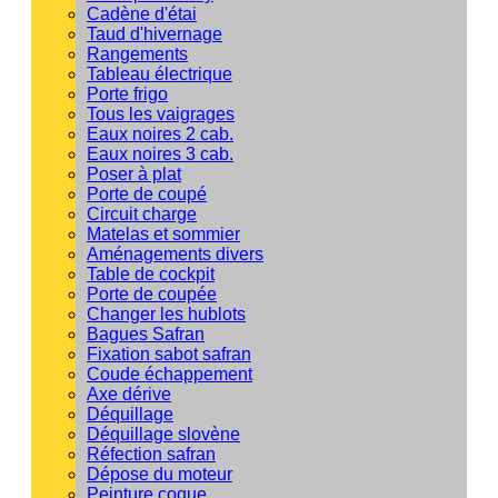
Cadène d'étai
Taud d'hivernage
Rangements
Tableau électrique
Porte frigo
Tous les vaigrages
Eaux noires 2 cab.
Eaux noires 3 cab.
Poser à plat
Porte de coupé
Circuit charge
Matelas et sommier
Aménagements divers
Table de cockpit
Porte de coupée
Changer les hublots
Bagues Safran
Fixation sabot safran
Coude échappement
Axe dérive
Déquillage
Déquillage slovène
Réfection safran
Dépose du moteur
Peinture coque