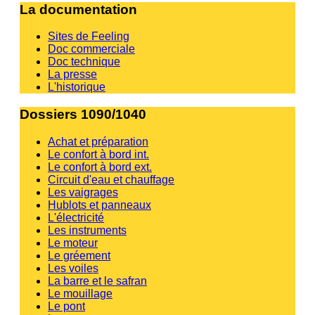
La documentation
Sites de Feeling
Doc commerciale
Doc technique
La presse
L'historique
Dossiers 1090/1040
Achat et préparation
Le confort à bord int.
Le confort à bord ext.
Circuit d'eau et chauffage
Les vaigrages
Hublots et panneaux
L'électricité
Les instruments
Le moteur
Le gréement
Les voiles
La barre et le safran
Le mouillage
Le pont