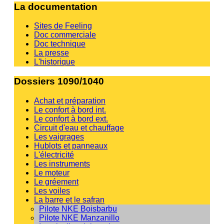
La documentation
Sites de Feeling
Doc commerciale
Doc technique
La presse
L'historique
Dossiers 1090/1040
Achat et préparation
Le confort à bord int.
Le confort à bord ext.
Circuit d'eau et chauffage
Les vaigrages
Hublots et panneaux
L'électricité
Les instruments
Le moteur
Le gréement
Les voiles
La barre et le safran
Pilote NKE Boisbarbu
Pilote NKE Manzanillo