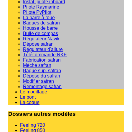
Instal. pilote inboard
Pilote Raymarine
Pilote PyPilot
La barre à roue
Bagues de safran
Housse de barre
Bulle de compas
Régulateur Navik
Dépose safran
Régulateur d'allure
Télécommande NKE
Fabrication safran
Mèche safran
Bague sup. safran
Dépose du safran
Modifier safran
Remontage safran
Le mouillage
Le pont
La coque
Dossiers autres modèles
Feeling 720
Feeling 850