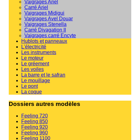
Vaigrages Ariel
Carré Ariel
Vaigrages Midigui
Vaigrages Avel Douar
Vaigrages Stenella
Carré Divagation II
Vaigrages carré Encyte
Hublots et panneaux
L'électricité
Les instruments
Le moteur
Le gréement
Les voiles
La barre et le safran
Le mouillage
Le pont
La coque
Dossiers autres modèles
Feeling 720
Feeling 850
Feeling 920
Feeling 960
Feeling 1100