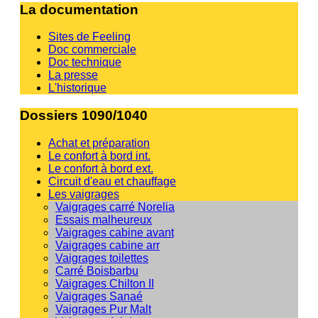
La documentation
Sites de Feeling
Doc commerciale
Doc technique
La presse
L'historique
Dossiers 1090/1040
Achat et préparation
Le confort à bord int.
Le confort à bord ext.
Circuit d'eau et chauffage
Les vaigrages
Vaigrages carré Norelia
Essais malheureux
Vaigrages cabine avant
Vaigrages cabine arr
Vaigrages toilettes
Carré Boisbarbu
Vaigrages Chilton II
Vaigrages Sanaé
Vaigrages Pur Malt