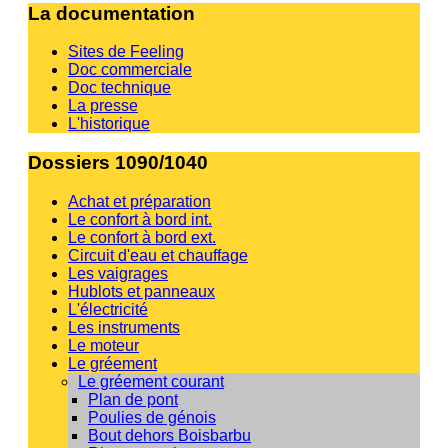
La documentation
Sites de Feeling
Doc commerciale
Doc technique
La presse
L'historique
Dossiers 1090/1040
Achat et préparation
Le confort à bord int.
Le confort à bord ext.
Circuit d'eau et chauffage
Les vaigrages
Hublots et panneaux
L'électricité
Les instruments
Le moteur
Le gréement
Le gréement courant
Plan de pont
Poulies de génois
Bout dehors Boisbarbu