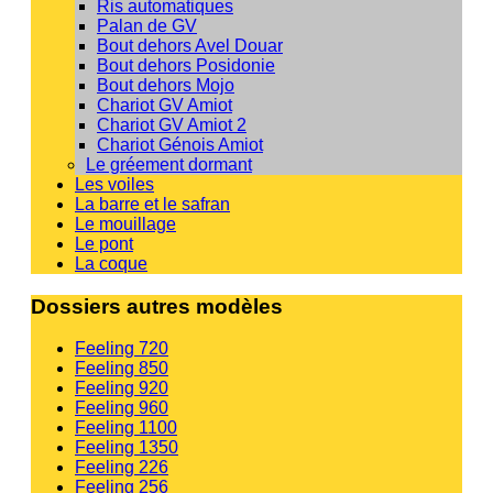
Ris automatiques
Palan de GV
Bout dehors Avel Douar
Bout dehors Posidonie
Bout dehors Mojo
Chariot GV Amiot
Chariot GV Amiot 2
Chariot Génois Amiot
Le gréement dormant
Les voiles
La barre et le safran
Le mouillage
Le pont
La coque
Dossiers autres modèles
Feeling 720
Feeling 850
Feeling 920
Feeling 960
Feeling 1100
Feeling 1350
Feeling 226
Feeling 256