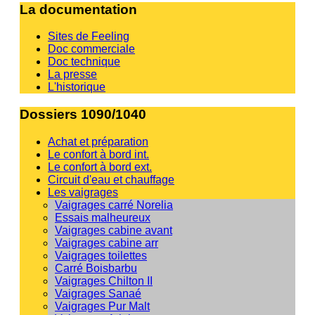
La documentation
Sites de Feeling
Doc commerciale
Doc technique
La presse
L'historique
Dossiers 1090/1040
Achat et préparation
Le confort à bord int.
Le confort à bord ext.
Circuit d'eau et chauffage
Les vaigrages
Vaigrages carré Norelia
Essais malheureux
Vaigrages cabine avant
Vaigrages cabine arr
Vaigrages toilettes
Carré Boisbarbu
Vaigrages Chilton II
Vaigrages Sanaé
Vaigrages Pur Malt