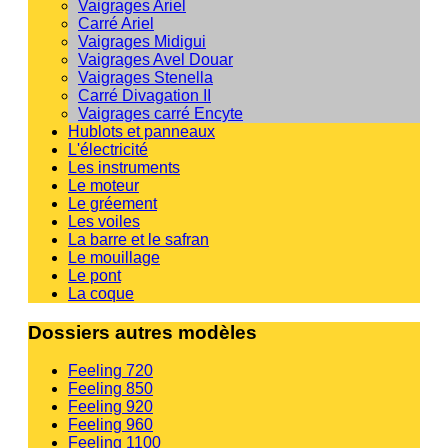
Vaigrages Ariel
Carré Ariel
Vaigrages Midigui
Vaigrages Avel Douar
Vaigrages Stenella
Carré Divagation II
Vaigrages carré Encyte
Hublots et panneaux
L'électricité
Les instruments
Le moteur
Le gréement
Les voiles
La barre et le safran
Le mouillage
Le pont
La coque
Dossiers autres modèles
Feeling 720
Feeling 850
Feeling 920
Feeling 960
Feeling 1100