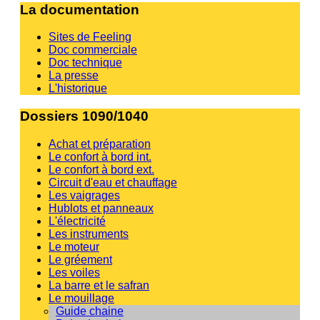
La documentation
Sites de Feeling
Doc commerciale
Doc technique
La presse
L'historique
Dossiers 1090/1040
Achat et préparation
Le confort à bord int.
Le confort à bord ext.
Circuit d'eau et chauffage
Les vaigrages
Hublots et panneaux
L'électricité
Les instruments
Le moteur
Le gréement
Les voiles
La barre et le safran
Le mouillage
Guide chaine