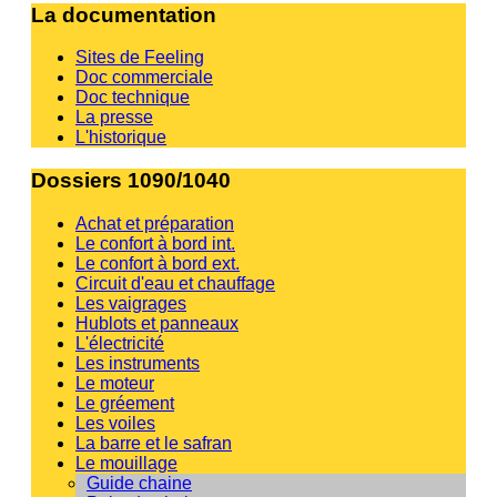
La documentation
Sites de Feeling
Doc commerciale
Doc technique
La presse
L'historique
Dossiers 1090/1040
Achat et préparation
Le confort à bord int.
Le confort à bord ext.
Circuit d'eau et chauffage
Les vaigrages
Hublots et panneaux
L'électricité
Les instruments
Le moteur
Le gréement
Les voiles
La barre et le safran
Le mouillage
Guide chaine