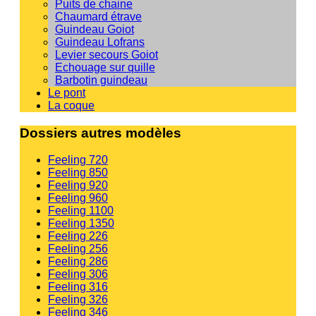
Puits de chaine
Chaumard étrave
Guindeau Goiot
Guindeau Lofrans
Levier secours Goiot
Echouage sur quille
Barbotin guindeau
Le pont
La coque
Dossiers autres modèles
Feeling 720
Feeling 850
Feeling 920
Feeling 960
Feeling 1100
Feeling 1350
Feeling 226
Feeling 256
Feeling 286
Feeling 306
Feeling 316
Feeling 326
Feeling 346