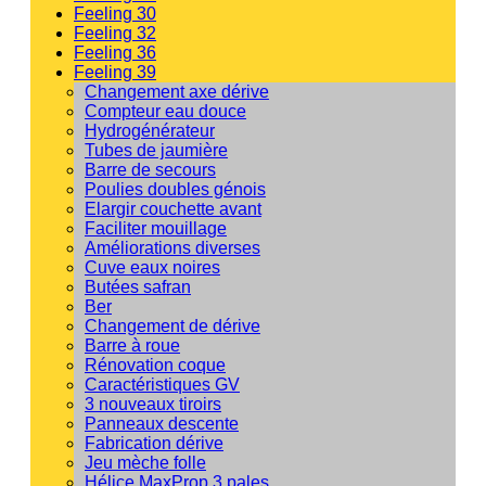
Feeling 30
Feeling 32
Feeling 36
Feeling 39
Changement axe dérive
Compteur eau douce
Hydrogénérateur
Tubes de jaumière
Barre de secours
Poulies doubles génois
Elargir couchette avant
Faciliter mouillage
Améliorations diverses
Cuve eaux noires
Butées safran
Ber
Changement de dérive
Barre à roue
Rénovation coque
Caractéristiques GV
3 nouveaux tiroirs
Panneaux descente
Fabrication dérive
Jeu mèche folle
Hélice MaxProp 3 pales