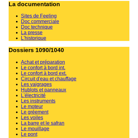
La documentation
Sites de Feeling
Doc commerciale
Doc technique
La presse
L'historique
Dossiers 1090/1040
Achat et préparation
Le confort à bord int.
Le confort à bord ext.
Circuit d'eau et chauffage
Les vaigrages
Hublots et panneaux
L'électricité
Les instruments
Le moteur
Le gréement
Les voiles
La barre et le safran
Le mouillage
Le pont