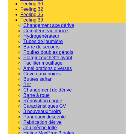
Feeling 30
Feeling 32
Feeling 36
Feeling 39
Changement axe dérive
Compteur eau douce
Hydrogénérateur
Tubes de jaumière
Barre de secours
Poulies doubles génois
Elargir couchette avant
Faciliter mouillage
Améliorations diverses
Cuve eaux noires
Butées safran
Ber
Changement de dérive
Barre à roue
Rénovation coque
Caractéristiques GV
3 nouveaux tiroirs
Panneaux descente
Fabrication dérive
Jeu mèche folle
Hélice MaxProp 3 pales