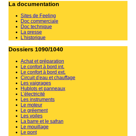
La documentation
Sites de Feeling
Doc commerciale
Doc technique
La presse
L'historique
Dossiers 1090/1040
Achat et préparation
Le confort à bord int.
Le confort à bord ext.
Circuit d'eau et chauffage
Les vaigrages
Hublots et panneaux
L'électricité
Les instruments
Le moteur
Le gréement
Les voiles
La barre et le safran
Le mouillage
Le pont