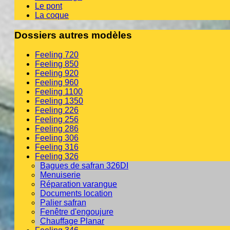
Le pont
La coque
Dossiers autres modèles
Feeling 720
Feeling 850
Feeling 920
Feeling 960
Feeling 1100
Feeling 1350
Feeling 226
Feeling 256
Feeling 286
Feeling 306
Feeling 316
Feeling 326
Bagues de safran 326DI
Menuiserie
Réparation varangue
Documents location
Palier safran
Fenêtre d'engoujure
Chauffage Planar