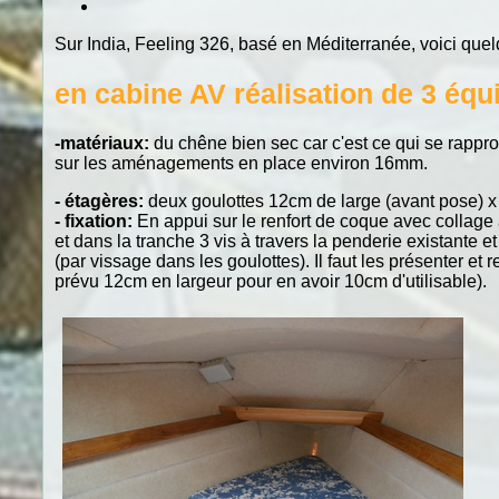
Sur India, Feeling 326, basé en Méditerranée, voici q
en cabine AV réalisation de 3 équ
-matériaux:
du chêne bien sec car c'est ce qui se rappro
sur les aménagements en place environ 16mm.
- étagères:
deux goulottes 12cm de large (avant pose) x 
- fixation:
En appui sur le renfort de coque avec collage 
et dans la tranche 3 vis à travers la penderie existante 
(par vissage dans les goulottes). Il faut les présenter et 
prévu 12cm en largeur pour en avoir 10cm d'utilisable).