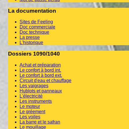
La documentation
Sites de Feeling
Doc commerciale
Doc technique
La presse
L'historique
Dossiers 1090/1040
Achat et préparation
Le confort à bord int.
Le confort à bord ext.
Circuit d'eau et chauffage
Les vaigrages
Hublots et panneaux
L'électricité
Les instruments
Le moteur
Le gréement
Les voiles
La barre et le safran
Le mouillage