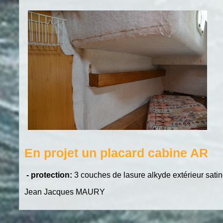
En projet un placard cabine AR
- protection:
3 couches de lasure alkyde extérieur satiné
Jean Jacques MAURY