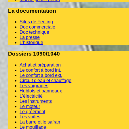
La documentation
Sites de Feeling
Doc commerciale
Doc technique
La presse
L'historique
Dossiers 1090/1040
Achat et préparation
Le confort à bord int.
Le confort à bord ext.
Circuit d'eau et chauffage
Les vaigrages
Hublots et panneaux
L'électricité
Les instruments
Le moteur
Le gréement
Les voiles
La barre et le safran
Le mouillage