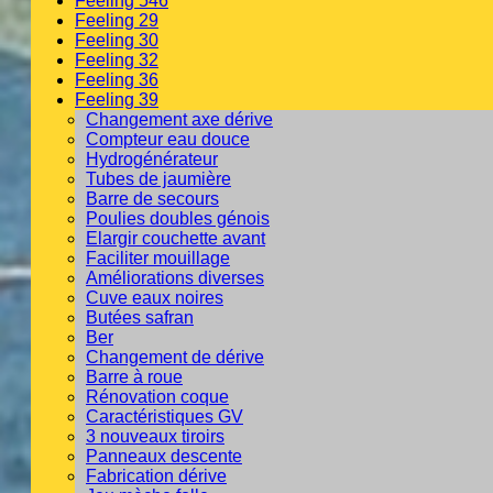
Feeling 546
Feeling 29
Feeling 30
Feeling 32
Feeling 36
Feeling 39
Changement axe dérive
Compteur eau douce
Hydrogénérateur
Tubes de jaumière
Barre de secours
Poulies doubles génois
Elargir couchette avant
Faciliter mouillage
Améliorations diverses
Cuve eaux noires
Butées safran
Ber
Changement de dérive
Barre à roue
Rénovation coque
Caractéristiques GV
3 nouveaux tiroirs
Panneaux descente
Fabrication dérive