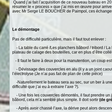
Quand j’ai fait l’acquisition de ce nouveau bateau en 201
résumer le « process » que j’ai mis en œuvre pour arrive
avec Mr Serge LE BOUCHER de Paimpol, ces échanges m’
Le démontage
Pas de difficulté particulière, mais il faut tout enlever :
- La table du carré /Les planchers bâbord / tribord / La ba
plateau de calage des bouteilles, car en plus d’être collé 
- Il faut le faire à deux pour la manutention, un coup est vi
- Dévissage des couvercles en alu (il y a un joint caout
l’électrolyse (Je n’ai pas fait de plan de cette pièce)
-Naturellement le bateau sera au sec, sur un ber à une ha
difficulté que j’ai eu à extraire l’axe ?).
- Une fois les couvercles démontés, il faut prendre un je
bâbord, cela m’a semblé plus simple. Il doit sortir
(de gré
- Après avoir chassé l’axe, la dérive peut alors descend