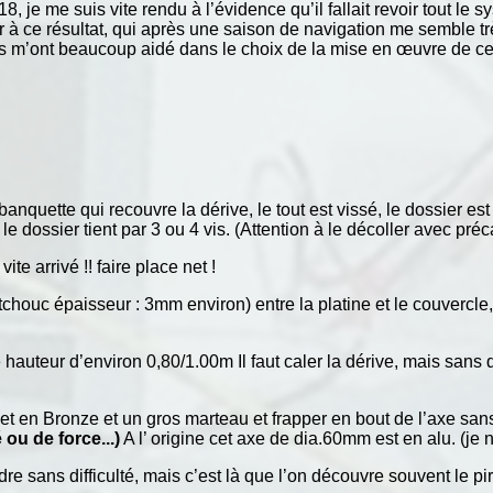
8, je me suis vite rendu à l’évidence qu’il fallait revoir tout l
r à ce résultat, qui après une saison de navigation me semble tr
ont beaucoup aidé dans le choix de la mise en œuvre de cet
nquette qui recouvre la dérive, le tout est vissé, le dossier est 
le dossier tient par 3 ou 4 vis. (Attention à le décoller avec préc
te arrivé !! faire place net !
chouc épaisseur : 3mm environ) entre la platine et le couvercle
uteur d’environ 0,80/1.00m Il faut caler la dérive, mais sans qu
t en Bronze et un gros marteau et frapper en bout de l’axe sans 
 ou de force...)
A l’ origine cet axe de dia.60mm est en alu. (je ne
re sans difficulté, mais c’est là que l’on découvre souvent le 