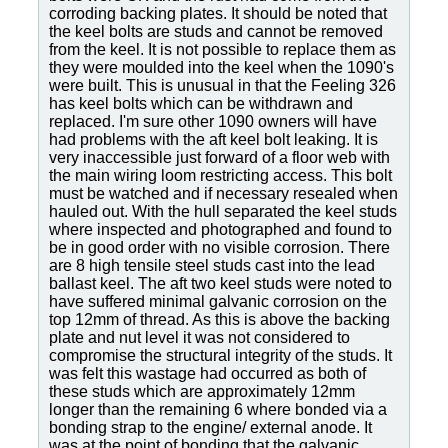
corroding backing plates. It should be noted that
the keel bolts are studs and cannot be removed
from the keel. It is not possible to replace them as
they were moulded into the keel when the 1090's
were built. This is unusual in that the Feeling 326
has keel bolts which can be withdrawn and
replaced. I'm sure other 1090 owners will have
had problems with the aft keel bolt leaking. It is
very inaccessible just forward of a floor web with
the main wiring loom restricting access. This bolt
must be watched and if necessary resealed when
hauled out. With the hull separated the keel studs
where inspected and photographed and found to
be in good order with no visible corrosion. There
are 8 high tensile steel studs cast into the lead
ballast keel. The aft two keel studs were noted to
have suffered minimal galvanic corrosion on the
top 12mm of thread. As this is above the backing
plate and nut level it was not considered to
compromise the structural integrity of the studs. It
was felt this wastage had occurred as both of
these studs which are approximately 12mm
longer than the remaining 6 where bonded via a
bonding strap to the engine/ external anode. It
was at the point of bonding that the galvanic