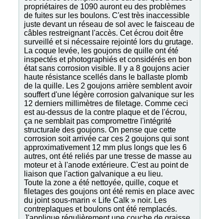
propriétaires de 1090 auront eu des problèmes
de fuites sur les boulons. C'est très inaccessible
juste devant un réseau de sol avec le faisceau de
câbles restreignant l'accès. Cet écrou doit être
surveillé et si nécessaire rejointé lors du grutage.
La coque levée, les goujons de quille ont été
inspectés et photographiés et considérés en bon
état sans corrosion visible. Il y a 8 goujons acier
haute résistance scellés dans le ballaste plomb
de la quille. Les 2 goujons arrière semblent avoir
souffert d'une légère corrosion galvanique sur les
12 derniers millimètres de filetage. Comme ceci
est au-dessus de la contre plaque et de l'écrou,
ça ne semblait pas compromettre l'intégrité
structurale des goujons. On pense que cette
corrosion soit arrivée car ces 2 goujons qui sont
approximativement 12 mm plus longs que les 6
autres, ont été reliés par une tresse de masse au
moteur et à l'anode extérieure. C'est au point de
liaison que l'action galvanique a eu lieu.
Toute la zone a été nettoyée, quille, coque et
filetages des goujons ont été remis en place avec
du joint sous-marin « Life Calk » noir. Les
contreplaques et boulons ont été remplacés.
J'applique régulièrement une couche de graisse