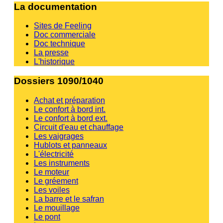
La documentation
Sites de Feeling
Doc commerciale
Doc technique
La presse
L'historique
Dossiers 1090/1040
Achat et préparation
Le confort à bord int.
Le confort à bord ext.
Circuit d'eau et chauffage
Les vaigrages
Hublots et panneaux
L'électricité
Les instruments
Le moteur
Le gréement
Les voiles
La barre et le safran
Le mouillage
Le pont