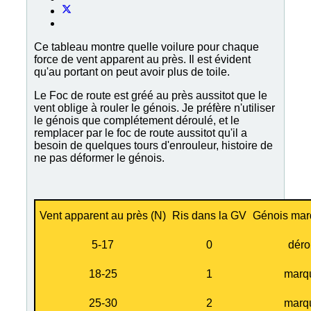
Ce tableau montre quelle voilure pour chaque
force de vent apparent au près. Il est évident
qu'au portant on peut avoir plus de toile.
Le Foc de route est gréé au près aussitot que le
vent oblige à rouler le génois. Je préfère n'utiliser
le génois que complétement déroulé, et le
remplacer par le foc de route aussitot qu'il a
besoin de quelques tours d'enrouleur, histoire de
ne pas déformer le génois.
Vent apparent au près (N)
Ris dans la GV
Génois marq
5-17
0
déro
18-25
1
marq
25-30
2
marq