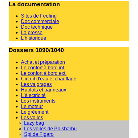
La documentation
Sites de Feeling
Doc commerciale
Doc technique
La presse
L'historique
Dossiers 1090/1040
Achat et préparation
Le confort à bord int.
Le confort à bord ext.
Circuit d'eau et chauffage
Les vaigrages
Hublots et panneaux
L'électricité
Les instruments
Le moteur
Le gréement
Les voiles
Lazy bag
Les voiles de Boisbarbu
Spi de Figaro